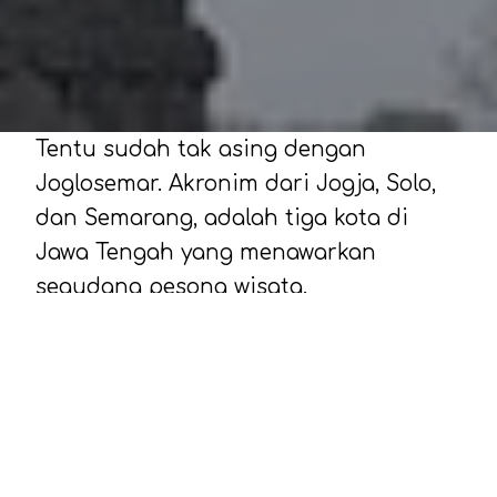
Tentu sudah tak asing dengan
Joglosemar. Akronim dari Jogja, Solo,
dan Semarang, adalah tiga kota di
Jawa Tengah yang menawarkan
segudang pesona wisata.
Dari kekayaan budaya, keindahan
alam, hingga kuliner lezat, Joglosemar
menjadi destinasi favorit bagi
wisatawan lokal maupun
mancanegara.
Jogja: Kota Budaya dan Sejarah