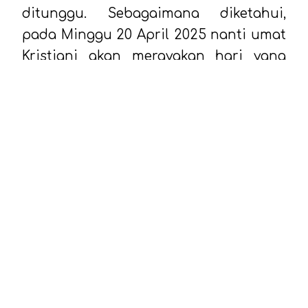
ditunggu. Sebagaimana diketahui,
pada Minggu 20 April 2025 nanti umat
Kristiani akan merayakan hari yang
sakral itu sebagai peringatan atas
kebangkitan Yesus Kristus.
Dihimpun dari berbagai sumber, Hari
Paskah sering kali dikaitkan dengan
simbol kelinci dan telur Paskah,
sebuah tradisi yang berasal dari
budaya barat modern. Di Indonesia
pun tradisinya cukup menjadi
perhatian masyarakat secara luas.
Di berbagai wilayah di Indonesia,
perayaan Paskah juga dihiasi dengan