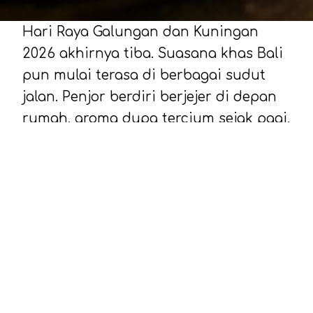
Hari Raya Galungan dan Kuningan
2026 akhirnya tiba. Suasana khas Bali
pun mulai terasa di berbagai sudut
jalan. Penjor berdiri berjejer di depan
rumah, aroma dupa tercium sejak pagi,
dan media sosial mulai dipenuhi
ucapan.
Di tengah momen penuh makna
seperti ini banyak yang mencari
ucapan Hari Raya Galungan dan
Kuningan 2026 bahasa
Bali
untuk
dibagikan ke keluarga, sahabat, atau
sekadar dijadikan caption Instagram