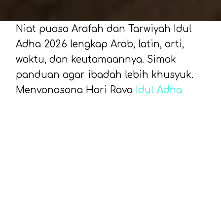
Niat puasa Arafah dan Tarwiyah Idul
Adha 2026 lengkap Arab, latin, arti,
waktu, dan keutamaannya. Simak
panduan agar ibadah lebih khusyuk.
Menyongsong Hari Raya
Idul Adha
2026
, umat Muslim biasanya mulai
mempersiapkan diri untuk
memperbanyak amalan ibadah. Salah
satu yang paling dianjurkan adalah
menjalankan puasa sunnah di awal
bulan Dzulhijjah.
Meski tergolong sunnah, kedua puasa
ini memiliki keutamaan luar biasa.