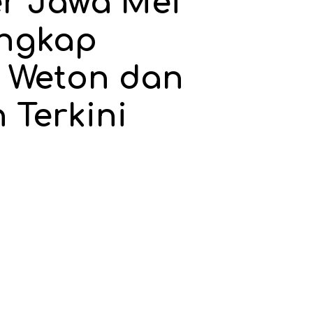
r Jawa Mei
engkap
 Weton dan
 Terkini