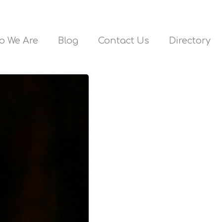
o We Are
Blog
Contact Us
Directory