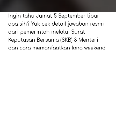
Ingin tahu Jumat 5 September libur
apa sih? Yuk cek detail jawaban resmi
dari pemerintah melalui Surat
Keputusan Bersama (SKB) 3 Menteri
dan cara memanfaatkan long weekend
ini.
Berdasarkan informasi yang dihimpun
Candi.id, Pemerintah sudah resmi
menetapkan tanggal 5 September
2025 sebagai libur nasional Maulid
Nabi Muhammad SAW 1447 Hijriah.
Salah satu tanggal merah di bulan ke 9
ini jatuh tepat di hari Jumat. Artinya,