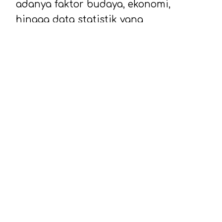
adanya faktor budaya, ekonomi,
hingga data statistik yang
mengiringinya.
Kamu pernah kepikiran kenapa orang
Sunda relatif jarang merantau jauh,
terutama keluar Pulau Jawa? Kadang
muncul citra bahwa merantau itu lebih
identik dengan suku-suku tertentu
seperti Minang, Bugis, atau Batak.
Sementara banyak orang Sunda tetap
tinggal di Jawa Barat, di kampung
halamannya atau di kota-kota sekitar.
Yuk kita kulik bareng-bareng alasan di
balik fenomena kenapa orang Sunda
jarang merantau.